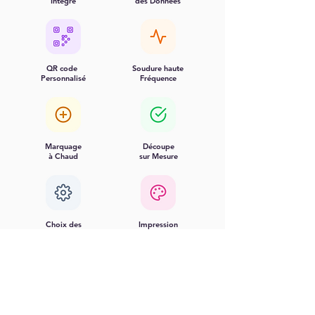
Intégré
des Données
QR code
Soudure haute
Personnalisé
Fréquence
Marquage
Découpe
à Chaud
sur Mesure
Choix des
Impression
Matériaux
Numérique
Matières
Fabricant
Recyclables
Français