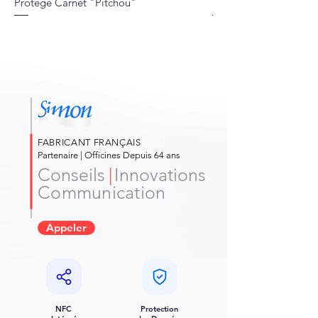
Protège Carnet "Pitchou"
Protège Carnet "Jung
FABRICANT FRANÇAIS
Partenaire | Officines Depuis 64 ans
Conseils
|
Innovations
Communication
Appeler
NFC
Protection