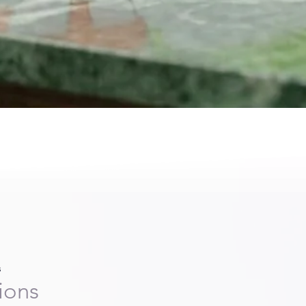
s
ions