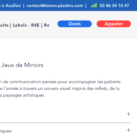
6 à Avallon |
contact@simon-plastics.com
|
03 86 34 10 47
Devis
Appeler
uits |
Labels - RSE |
Ressources |
 Jeux de Miroirs
n de communication pensée pour accompagner les patients 
 l'année à travers un univers visuel inspiré des reflets, de la 
s paysages artistiques.
compositions photographiques autour des jeux de miroirs et des 
aturelles, ce calendrier apporte une présence élégante et 
otre officine dans le quotidien des familles.
e impression haute définition et une personnalisation adaptée 
tion française
e votre pharmacie, il trouve naturellement sa place dans les 
tiques
 résistant, conçu pour durer 
et de travail. 