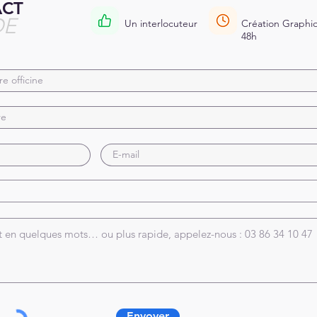
ACT
DE
Un interlocuteur
Création Graphiq
48h
Envoyer