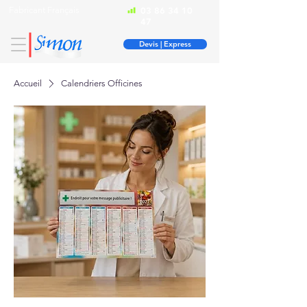
Fabricant Français
03 86 34 10
47
Devis | Express
Accueil
Calendriers Officines