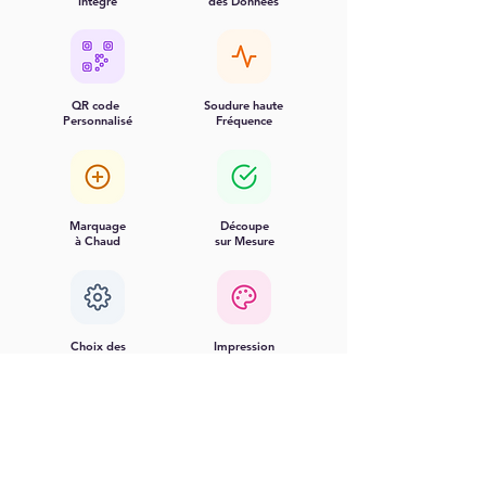
Intégré
des Données
QR code
Soudure haute
Personnalisé
Fréquence
Marquage
Découpe
à Chaud
sur Mesure
Choix des
Impression
Matériaux
Numérique
Matières
Fabricant
Recyclables
Français