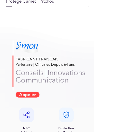
Protège Carnet "Pitchou"
Protège Carnet "Jung
FABRICANT FRANÇAIS
Partenaire | Officines Depuis 64 ans
Conseils
|
Innovations
Communication
Appeler
NFC
Protection