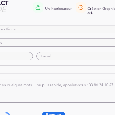
ACT
DE
Un interlocuteur
Création Graphiq
48h
Envoyer