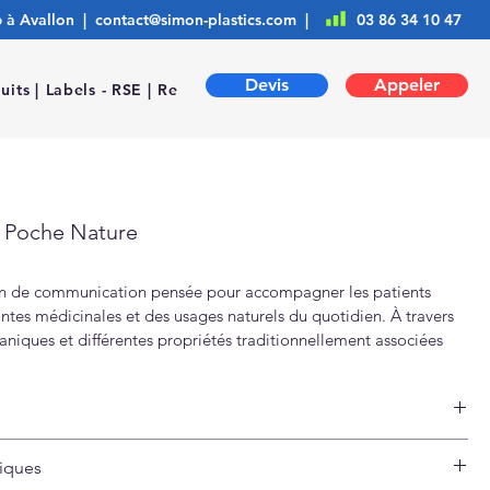
6 à Avallon |
contact@simon-plastics.com
|
03 86 34 10 47
Devis
Appeler
uits |
Labels - RSE |
Ressources |
r Poche Nature
n de communication pensée pour accompagner les patients 
ntes médicinales et des usages naturels du quotidien. À travers 
aniques et différentes propriétés traditionnellement associées 
ce calendrier poche accompagne les familles dans un format 
nserver toute l’année. Conçu avec une impression haute 
une personnalisation adaptée à l’identité de votre pharmacie, il 
lement sa place dans le quotidien des patients.
tion française
tiques
 résistant, conçu pour durer 
ut : 