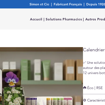
Simon et Cie | Fabricant Français | Depuis 192
Accueil |
Solutions Pharmacies |
Autres Prod
Calendrie
✅ Une solutio
autour des pla
12 univers bot
aux plantes, 
pratique à co
☘️ Éco | RSE
définition et 
trouve naturel
Fabrica
⚙️ Caractéris
Support
Nous gérons to