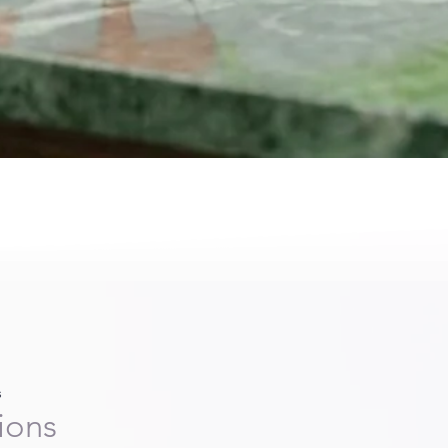
s
ions