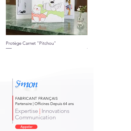
Protège Carnet "Pitchou"
Protège Carnet "Jung
FABRICANT FRANÇAIS
Partenaire | Officines Depuis 64 ans
Expertise
|
Innovations
Communication
Appeler