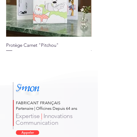
Protège Carnet "Pitchou"
Protège Carnet "Jung
FABRICANT FRANÇAIS
Partenaire | Officines Depuis 64 ans
Expertise
|
Innovations
Communication
Appeler