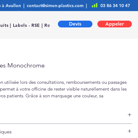
6 à Avallon |
contact@simon-plastics.com
|
03 86 34 10 47
Devis
Appeler
uits |
Labels - RSE |
Ressources |
tes Monochrome
on utilisée lors des consultations, remboursements ou passages 
ermet à votre officine de rester visible naturellement dans les 
vos patients. Grâce à son marquage une couleur, sa 
on discrète et sa bonne tenue dans le temps, ce porte-cartes 
 une solution pratique utilisée chaque jour.
ut : 
es hybrides éco-conçues
réation Graphique
tiques
s recyclables certifiées
ivraison | Suivi 