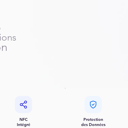
s
ions
on
NFC
Protection
Intégré
des Données