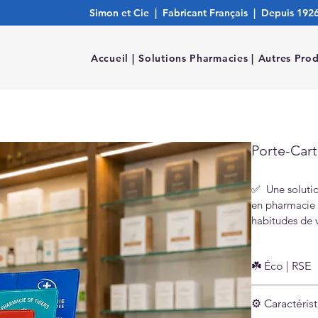
Simon et Cie | Fabricant Français | Depuis 192
Accueil |
Solutions Pharmacies |
Autres Prod
Porte-Car
✅  Une soluti
en pharmacie p
habitudes de 
personnalisati
Vitale devient
☘️ Éco | RSE
Nous gérons to
Matièr
Expertise | C
⚙️ Caractéris
Matière
Fabrication | L