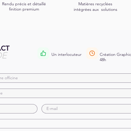
Rendu précis et détaillé
Matières recyclées
finition premium
i
ntégrées
aux solutions
ACT
DE
Un interlocuteur
Création Graphiq
48h