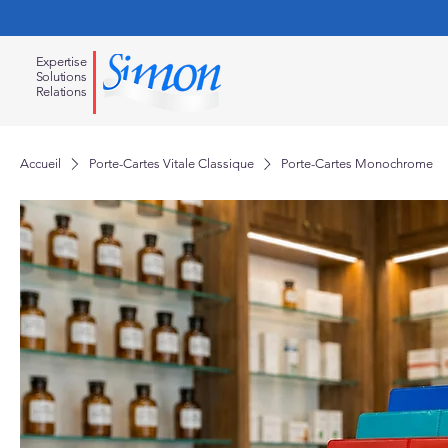
Expertise
Solution
s
Relations
Accueil
Porte-Cartes Vitale Classique
Porte-Cartes Monochrome