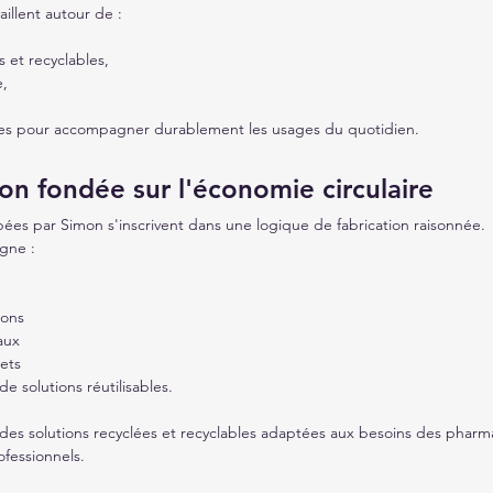
aillent autour de :
 et recyclables,
e,
ues pour accompagner durablement les usages du quotidien.
ion fondée sur l'économie circulaire
ées par Simon s'inscrivent dans une logique de fabrication raisonnée.
gne :
ions
aux
ets
e solutions réutilisables.
s solutions recyclées et recyclables adaptées aux besoins des pharmaci
ofessionnels.