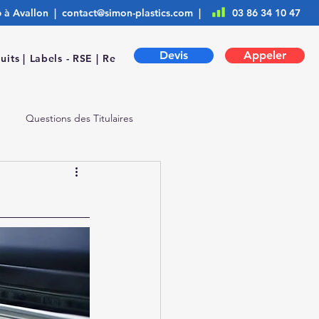
6 à Avallon |
contact@simon-plastics.com
|
03 86 34 10 47
Devis
Appeler
uits |
Labels - RSE |
Ressources |
Questions des Titulaires