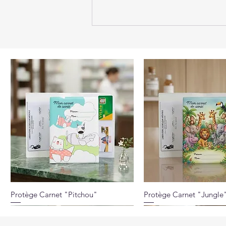
Coq Vert Éclaireur : une
reconnaissance pour Simon
et Cie
Protège Carnet "Pitchou"
Protège Carnet "Jungle