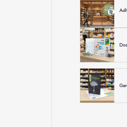
Adh
Dos
Gar