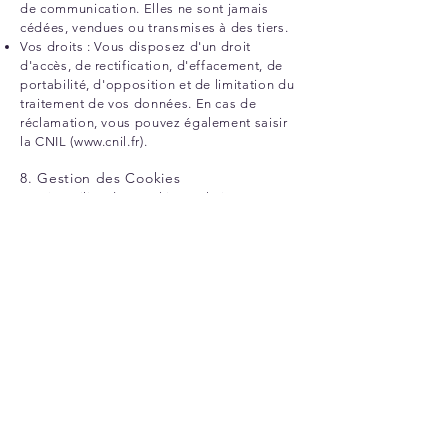
de communication. Elles ne sont jamais
cédées, vendues ou transmises à des tiers.
Vos droits : Vous disposez d'un droit
d'accès, de rectification, d'effacement, de
portabilité, d'opposition et de limitation du
traitement de vos données. En cas de
réclamation, vous pouvez également saisir
la CNIL (
www.cnil.fr
).
8. Gestion des Cookies
Ce site utilise des cookies techniques
nécessaires à son bon fonctionnement, ainsi
que des traceurs de mesure d'audience
anonymes. L'utilisateur peut à tout moment
modifier ses préférences, accepter ou
refuser le dépôt de cookies non
obligatoires via le bandeau de gestion de la
confidentialité affiché lors de sa navigation
sur le site. Conformément aux directives de
la CNIL, les cookies de mesure d'audience
ont une durée de vie maximale de 13 mois.