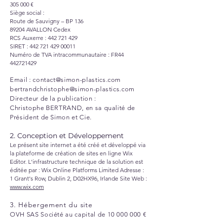
305 000 €
Siège social :
Route de Sauvigny – BP 136
89204 AVALLON Cedex
RCS Auxerre :
442 721 429
SIRET : 442 721 429 00011
Numéro de TVA intracommunautaire : FR44
442721429
Email :
contact@simon-plastics.com
bertrandchristophe@simon-plastics.com
Directeur de la publication :
Christophe BERTRAND, en sa qualité de
Président de Simon et Cie.
2. Conception et Développement
Le présent site internet a été créé et développé via
la plateforme de création de sites en ligne Wix
Editor. L'infrastructure technique de la solution est
éditée par : Wix Online Platforms Limited Adresse :
1 Grant's Row, Dublin 2, D02HX96, Irlande Site Web :
www.wix.com
3. Hébergement du site
OVH SAS Société au capital de
10 000 000
€