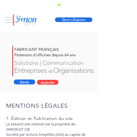
Fabricant Français
03 86 34 10
47
Devis | Express
FABRICANT FRANÇAIS
Partenaire d'officines depuis 64 ans
Solutions | Communication
Entreprises
Organisations
et
Devis
Appeler
MENTIONS LÉGALES
1. Édition et Publication du site
Le présent site internet est la propriété de :
SIMON ET CIE
Société par Actions Simplifée (SAS) au capital de