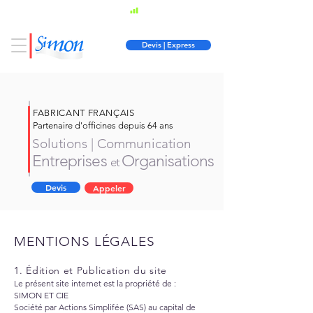
Fabricant Français
03 86 34 10
47
Devis | Express
FABRICANT FRANÇAIS
Partenaire d'officines depuis 64 ans
Solutions | Communication
Entreprises
Organisations
et
Devis
Appeler
MENTIONS LÉGALES
1. Édition et Publication du site
Le présent site internet est la propriété de :
SIMON ET CIE
Société par Actions Simplifée (SAS) au capital de