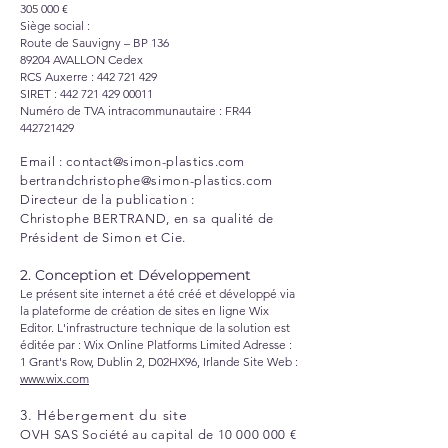
305 000 €
Siège social :
Route de Sauvigny – BP 136
89204 AVALLON Cedex
RCS Auxerre :
442 721 429
SIRET : 442 721 429 00011
Numéro de TVA intracommunautaire : FR44
442721429
Email :
contact@simon-plastics.com
bertrandchristophe@simon-plastics.com
Directeur de la publication :
Christophe BERTRAND, en sa qualité de
Président de Simon et Cie.
2. Conception et Développement
Le présent site internet a été créé et développé via
la plateforme de création de sites en ligne Wix
Editor. L'infrastructure technique de la solution est
éditée par : Wix Online Platforms Limited Adresse :
1 Grant's Row, Dublin 2, D02HX96, Irlande Site Web :
www.wix.com
3. Hébergement du site
OVH SAS Société au capital de
10 000 000
€