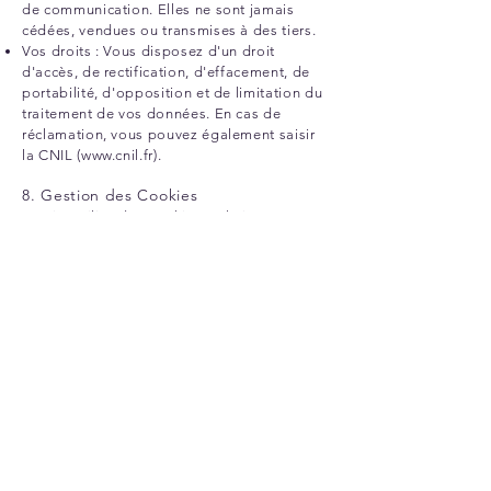
de communication. Elles ne sont jamais
cédées, vendues ou transmises à des tiers.
Vos droits : Vous disposez d'un droit
d'accès, de rectification, d'effacement, de
portabilité, d'opposition et de limitation du
traitement de vos données. En cas de
réclamation, vous pouvez également saisir
la CNIL (
www.cnil.fr
).
8. Gestion des Cookies
Ce site utilise des cookies techniques
nécessaires à son bon fonctionnement, ainsi
que des traceurs de mesure d'audience
anonymes. L'utilisateur peut à tout moment
modifier ses préférences, accepter ou
refuser le dépôt de cookies non
obligatoires via le bandeau de gestion de la
confidentialité affiché lors de sa navigation
sur le site. Conformément aux directives de
la CNIL, les cookies de mesure d'audience
ont une durée de vie maximale de 13 mois.